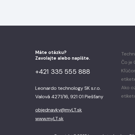
Máte otázku?
Techn
Zavolajte alebo napíšte.
Čo je 
+421 335 555 888
Kľúčom
etiket
Ako oz
Leonardo technology SK s.r.o.
etiket
Valová 4271/16, 921 01 Piešťany
objednavky@myLT.sk
www.myLT.sk