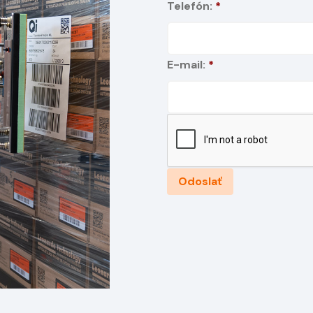
Telefón:
*
E-mail:
*
Odoslať