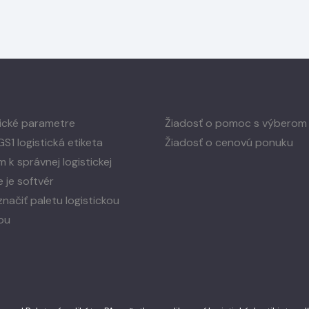
ické parametre
Žiadosť o pomoc s výberom
GS1 logistická etiketa
Žiadosť o cenovú ponuku
 k správnej logistickej
e je softvér
načiť paletu logistickou
ou